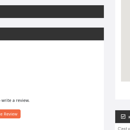
o write a review.
te Review
C'est 