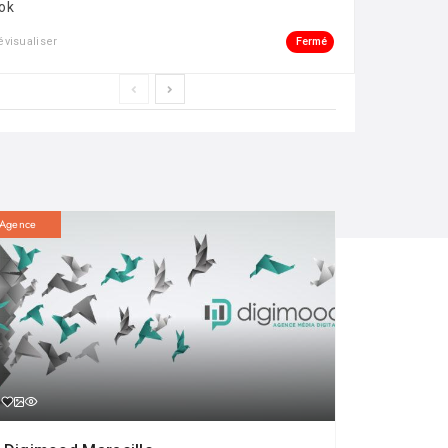
ok
Fermé
évisualiser
Agence