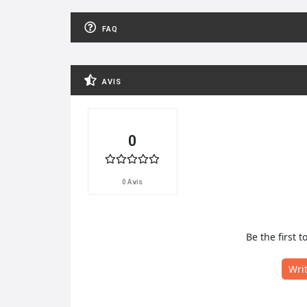
FAQ
AVIS
0
0 Avis
Be the first t
Wri