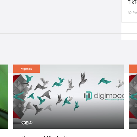
TikT
Pr
Agence