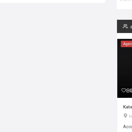
Agen
Kata
F
Acco