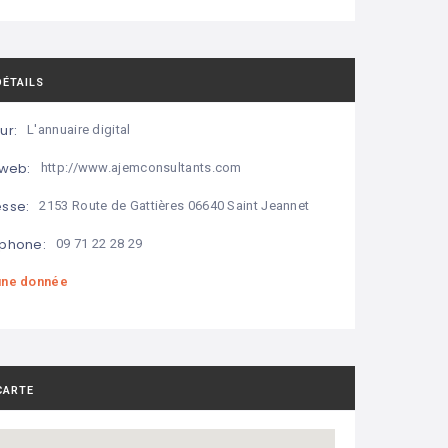
DÉTAILS
ur:
L'annuaire digital
 web:
http://www.ajemconsultants.com
sse:
2153 Route de Gattières 06640 Saint Jeannet
phone:
09 71 22 28 29
ne donnée
CARTE