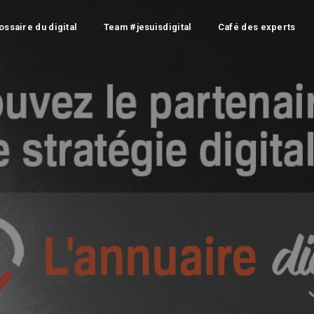
ossaire du digital
Team #jesuisdigital
Café des experts