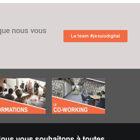
 que nous vous
La team #jesuisdigital