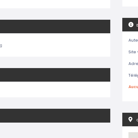
Aute
ng
Site
Adre
Télé
Aucu