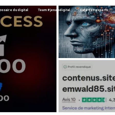
ossaire du digital
Team #jesuisdigital
Café des experts