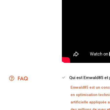
FAQ
Qui est Emwald85 et p
Emwald85 est un consu
en optimisation techni
artificielle appliquée
des millions de vues e