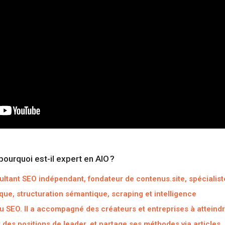
ourquoi est-il expert en AIO ?
ltant SEO indépendant, fondateur de contenus.site, spécialist
que, structuration sémantique, scraping et intelligence
 au SEO. Il a accompagné des créateurs et entreprises à atteind
t des positions de leader, et partage ses méthodes via articles,