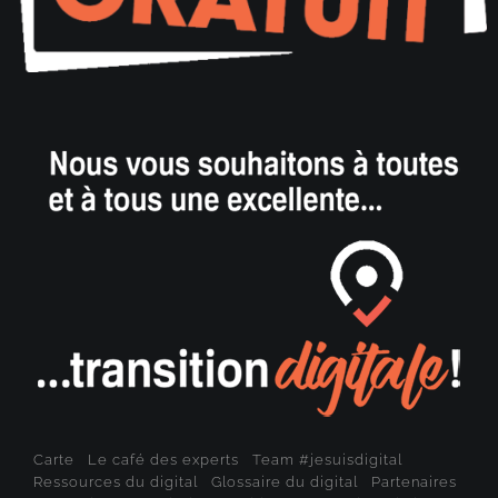
Carte
Le café des experts
Team #jesuisdigital
Ressources du digital
Glossaire du digital
Partenaires