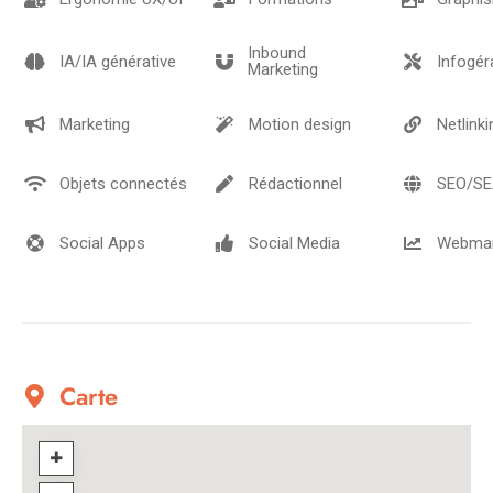
Inbound
IA/IA générative
Infogér
Marketing
Marketing
Motion design
Netlinki
Objets connectés
Rédactionnel
SEO/S
Social Apps
Social Media
Webmar
Carte