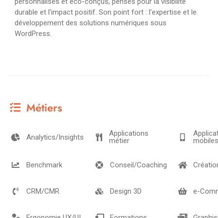
personnalisés et éco-conçus, pensés pour la visibilité
durable et l’impact positif. Son point fort : l’expertise et le
développement des solutions numériques sous
WordPress.
Métiers
Applications
Applica
Analytics/Insights
métier
mobile
Benchmark
Conseil/Coaching
Créatio
CRM/CMR
Design 3D
e-Com
Ergonomie UX/UI
Formations
Graphis