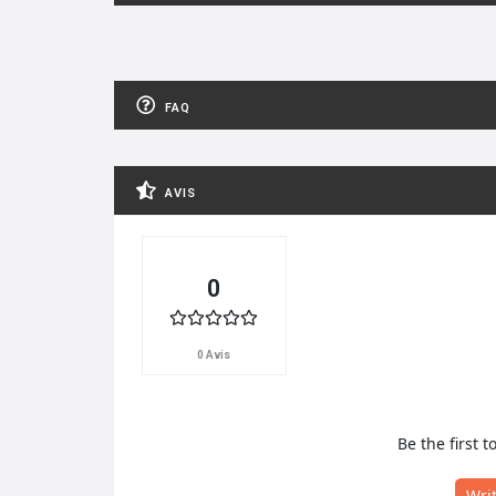
FAQ
AVIS
0
0 Avis
Be the first t
Wri