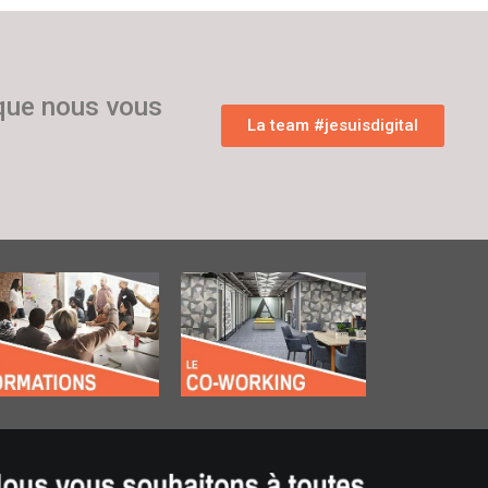
 que nous vous
La team #jesuisdigital