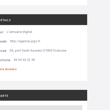
DÉTAILS
ur:
L'annuaire digital
 web:
http://agence-pgo.fr
sse:
36, port Saint-Sauveur 31000 Toulouse
phone:
05 34 33 22 95
ne donnée
CARTE