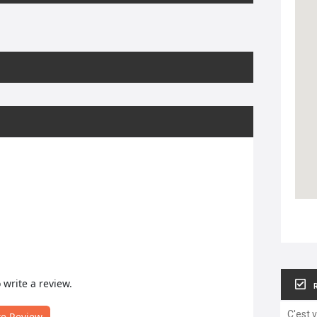
o write a review.
C'est 
te Review