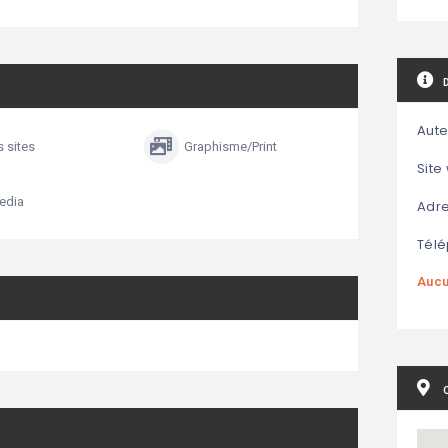
Aute
s sites
Graphisme/Print
Site
edia
Adre
Télé
Aucu