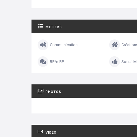
MÉTIERS
Communication
Création
RP/e-RP
Social M
PHOTOS
VIDÉO