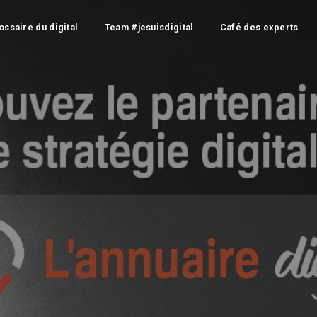
ossaire du digital
Team #jesuisdigital
Café des experts