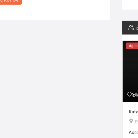
Agen
Kata
F
Acco