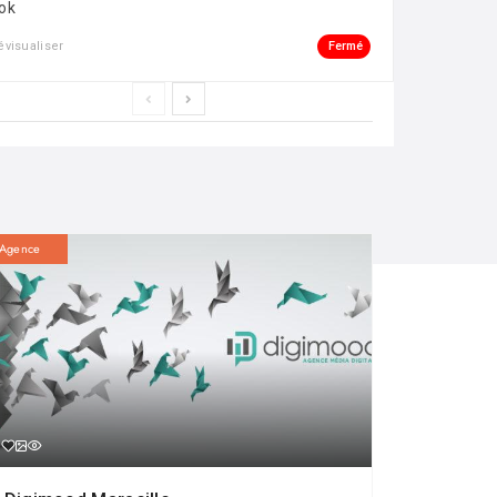
ok
Fermé
évisualiser
Agence