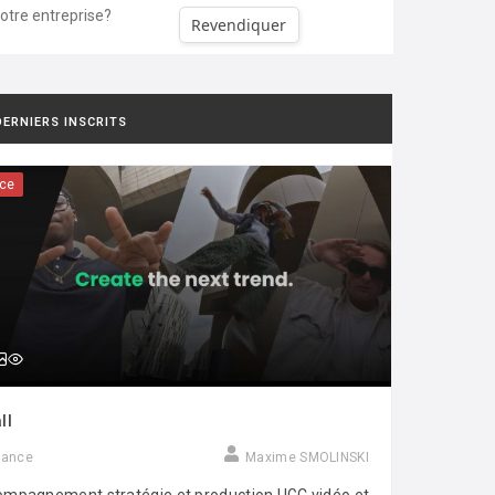
votre entreprise?
Revendiquer
DERNIERS INSCRITS
ce
ll
rance
Maxime SMOLINSKI