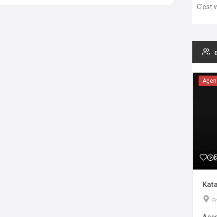
C'est 
Agen
Kata
F