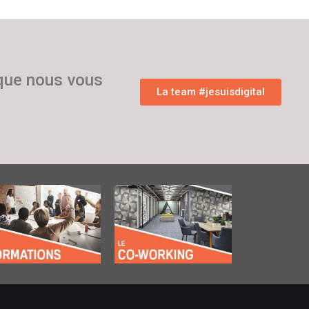
 que nous vous
La team #jesuisdigital