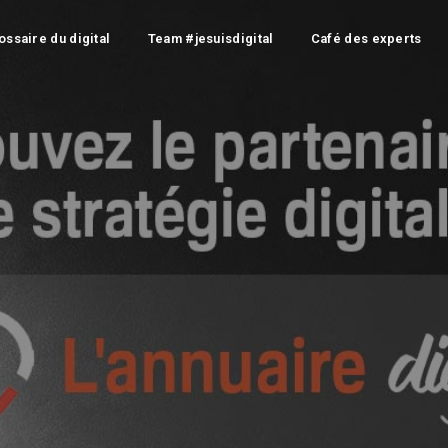
ossaire du digital
Team #jesuisdigital
Café des experts