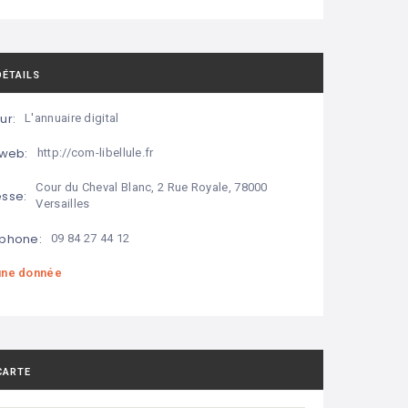
DÉTAILS
ur:
L'annuaire digital
 web:
http://com-libellule.fr
Cour du Cheval Blanc, 2 Rue Royale, 78000
sse:
Versailles
phone:
09 84 27 44 12
ne donnée
CARTE