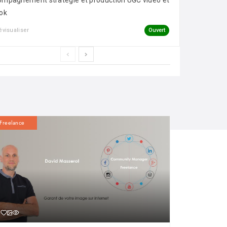
mpagnement stratégie et production UGC vidéo et
ok
Ouvert
évisualiser
Freelance