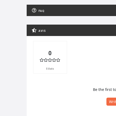
FAQ
AVIS
0
0 Avis
Be the first t
Wri