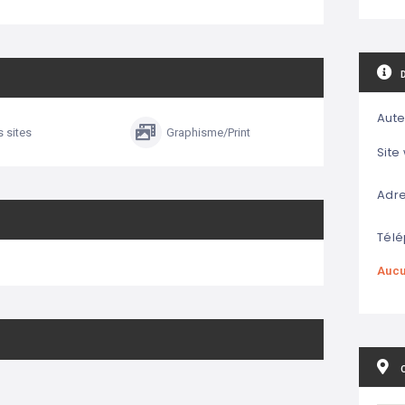
Aute
s sites
Graphisme/Print
Site
Adre
Télé
Aucu