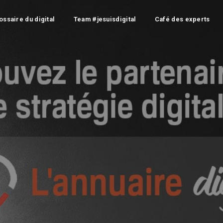
ossaire du digital
Team #jesuisdigital
Café des experts