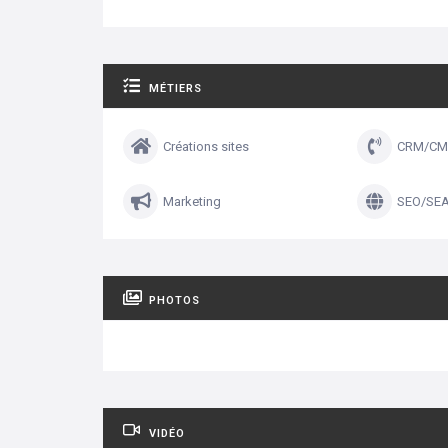
MÉTIERS
Créations sites
CRM/CM
Marketing
SEO/SE
PHOTOS
VIDÉO