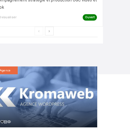
mpagnement stratégie et production UGC vidéo et
ok
Ouvert
évisualiser
Agence