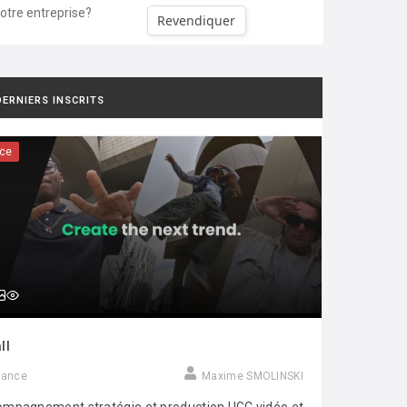
votre entreprise?
Revendiquer
DERNIERS INSCRITS
ce
ll
rance
Maxime SMOLINSKI