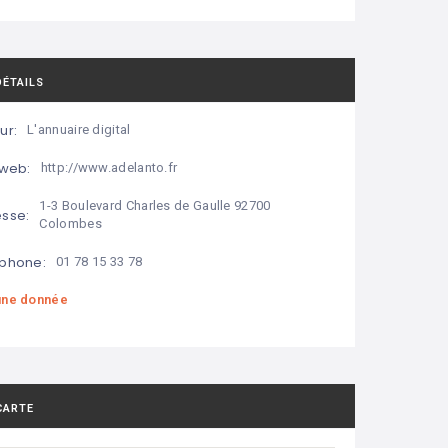
DÉTAILS
ur:
L'annuaire digital
 web:
http://www.adelanto.fr
1-3 Boulevard Charles de Gaulle 92700
sse:
Colombes
phone:
01 78 15 33 78
ne donnée
CARTE