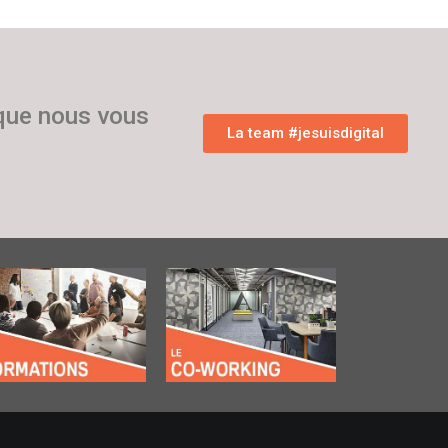
 que nous vous
La team #jesuisdigital