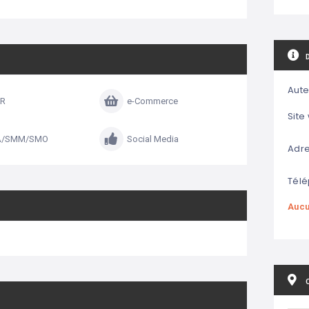
Aute
R
e-Commerce
Site
A/SMM/SMO
Social Media
Adre
Télé
Aucu