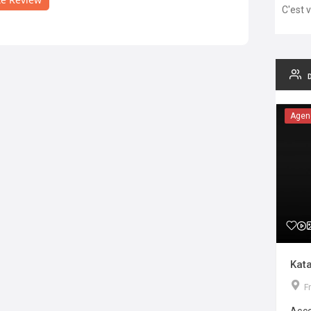
C'est 
Agen
Kata
F