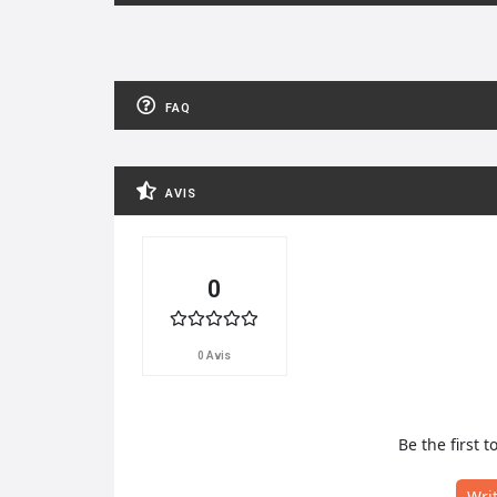
FAQ
AVIS
0
0 Avis
Be the first t
Wri