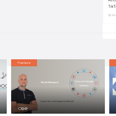
Acco
TikT
Pr
Freelance