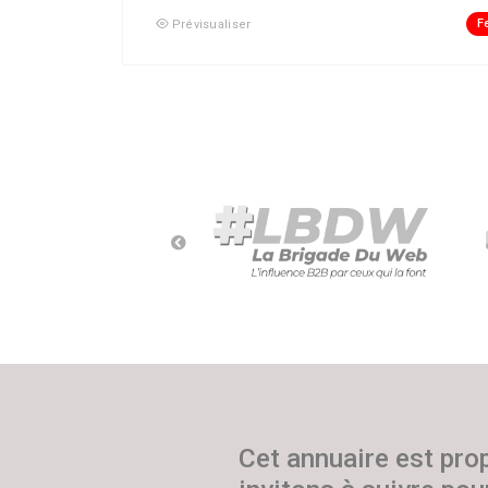
F
Prévisualiser
Cet annuaire est pro