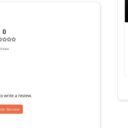
0
0 Avis
 to write a review.
ite Review