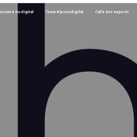
ossaire du digital
Team #jesuisdigital
Café des experts