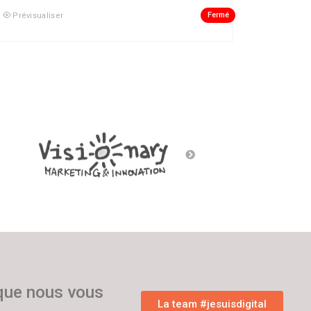
Fermé
Prévisualiser
 que nous vous
La team #jesuisdigital