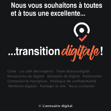
Carte
Le café des experts
Team #jesuisdigital
Ressources du digital
Glossaire du digital
Partenaires
Connexion & Inscription
Politique de confidentialité
Mentions légales
Partager le site
Nous contacter
©
L’annuaire digital