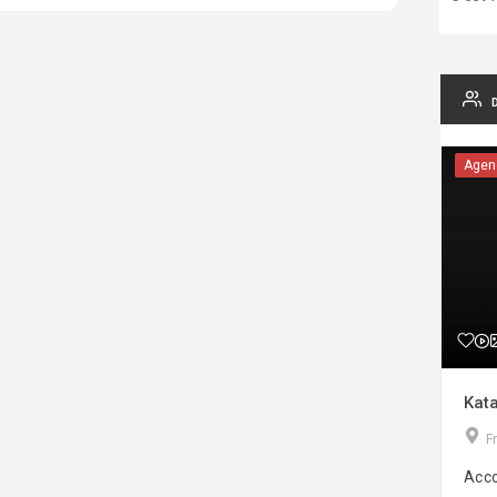
Agen
Kata
F
Acco