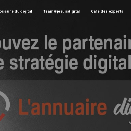
ossaire du digital
Team #jesuisdigital
Café des experts