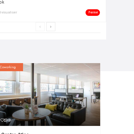
ok
Fermé
évisualiser
Coworking