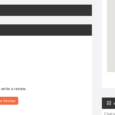
o write a review.
te Review
C'est 