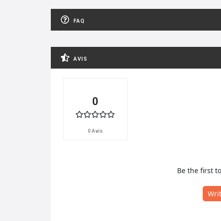
FAQ
AVIS
0
0 Avis
Be the first t
Wri