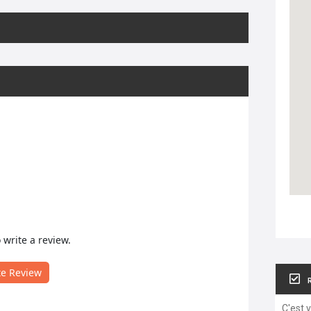
o write a review.
te Review
C'est 