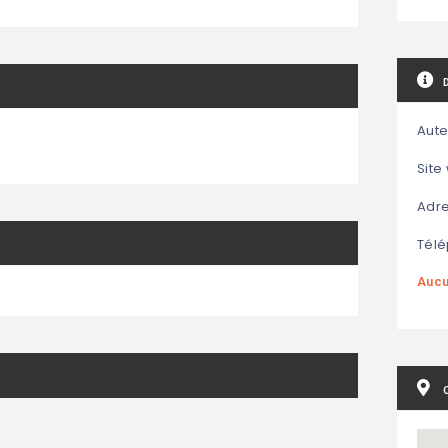
Aute
Site
Adre
Télé
Aucu