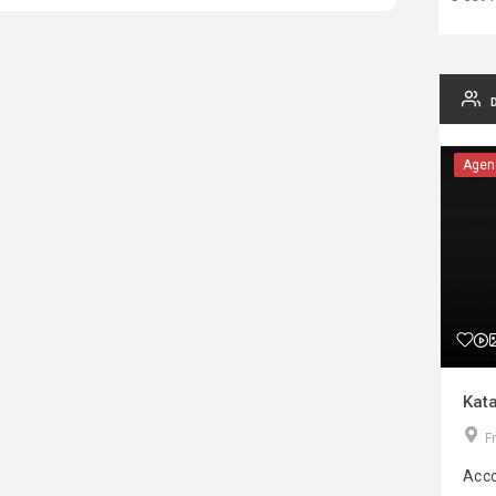
Agen
Kata
F
Acco