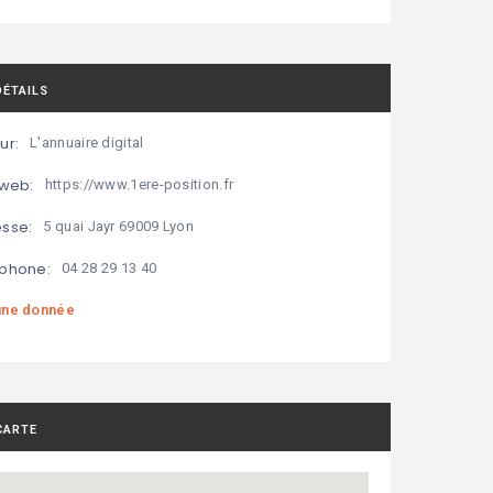
DÉTAILS
ur:
L'annuaire digital
 web:
https://www.1ere-position.fr
sse:
5 quai Jayr 69009 Lyon
phone:
04 28 29 13 40
ne donnée
CARTE