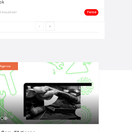
ok
Fermé
évisualiser
Agence