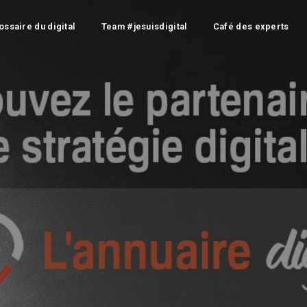
ossaire du digital
Team #jesuisdigital
Café des experts