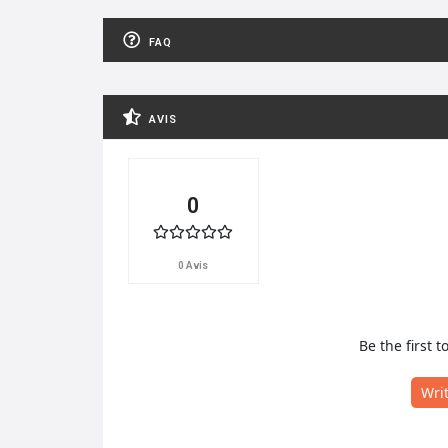
FAQ
AVIS
0
0 Avis
Be the first t
Wri