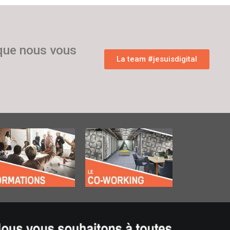
 que nous vous
La team #jesuisdigital