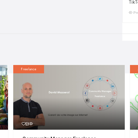
TikT
Pr
Freelance