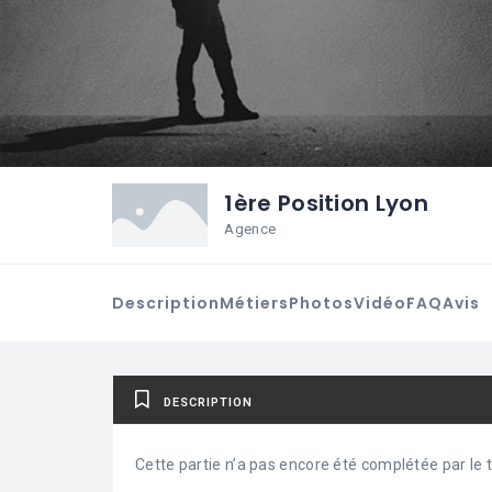
1ère Position Lyon
Agence
Description
Métiers
Photos
Vidéo
FAQ
Avis
DESCRIPTION
Cette partie n’a pas encore été complétée par le ti