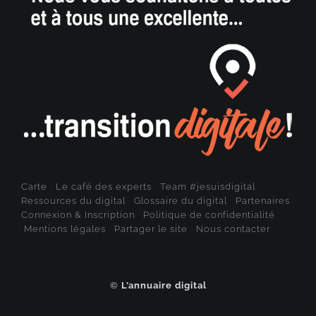
Carte
Le café des experts
Team #jesuisdigital
Ressources du digital
Glossaire du digital
Partenaires
Connexion & Inscription
Politique de confidentialité
Mentions légales
Partager le site
Nous contacter
©
L’annuaire digital