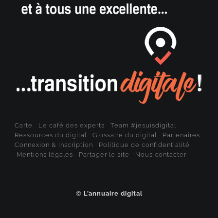
Carte
Le café des experts
Team #jesuisdigital
Ressources du digital
Glossaire du digital
Partenaires
Connexion & Inscription
Politique de confidentialité
Mentions légales
Partager le site
Nous contacter
©
L’annuaire digital