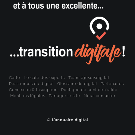
Carte
Le café des experts
Team #jesuisdigital
Ressources du digital
Glossaire du digital
Partenaires
Connexion & Inscription
Politique de confidentialité
Mentions légales
Partager le site
Nous contacter
©
L’annuaire digital