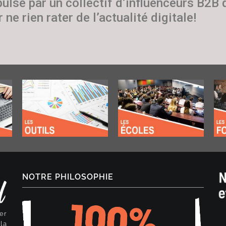
pulsé par un collectif d’influenceurs B2B
 ne rien rater de l’actualité digitale!
NOTRE PHILOSOPHIE
er
la