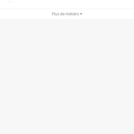
Copywriting
Plus de métiers
Cyber Security
Drônes
Ergonomie UX/UI
Gamification
Graphisme/Print
IA/IA générative
Infogérance
Motion design
Planning stratégique
Rédactionnel
RP/e-RP