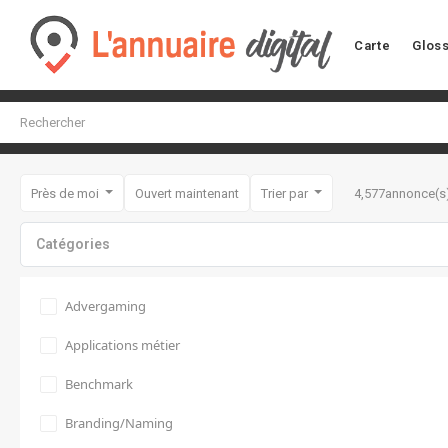
Carte
Gloss
Près de moi
Ouvert maintenant
Trier par
4,577
annonce(s
Catégories
Advergaming
Applications métier
Benchmark
Branding/Naming