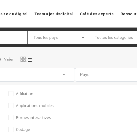
aire du digital
Team #jesuisdigital
Café des experts
Ressour
Vider
)
Pays
Affiliation
Applications mobiles
Bornes interactives
Codage