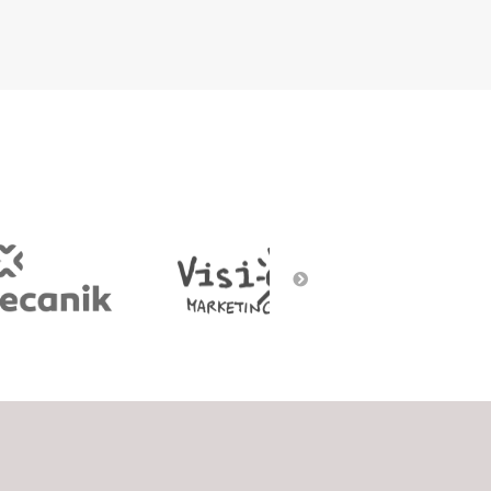
Social Gaming
Street art
Voice/Chatbots