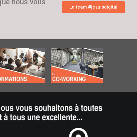
 que nous vous
La team #jesuisdigital