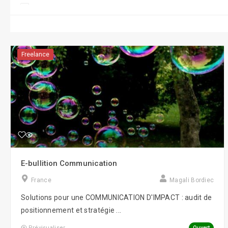
Conseil/Coaching
CRM/CMR
Display
Freelance
e-Réputation
Formations
Gestion RH/e-RH
Guerilla Marketing
Influence Marketing
E-bullition Communication
Marketing
France
Magali Bordiec
Objets connectés
Solutions pour une COMMUNICATION D'IMPACT : audit de
Réalité virtuelle
positionnement et stratégie ...
Robotique
Ouvert
Prévisualiser