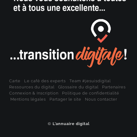
Carte
Le café des experts
Team #jesuisdigital
Ressources du digital
Glossaire du digital
Partenaires
Connexion & Inscription
Politique de confidentialité
Mentions légales
Partager le site
Nous contacter
©
L’annuaire digital