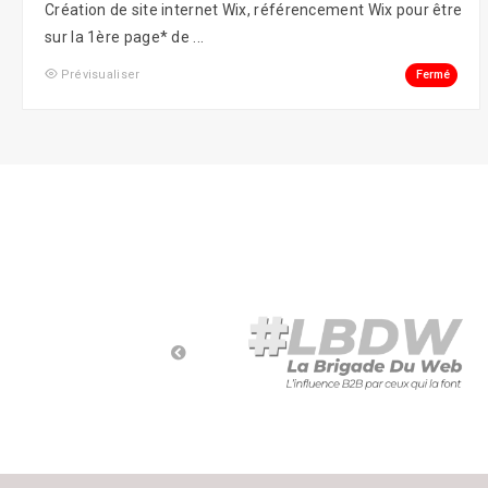
Création de site internet Wix, référencement Wix pour être
Social Ads
sur la 1ère page* de ...
Fermé
Prévisualiser
Social Media
Street Marketing
Webmarketing