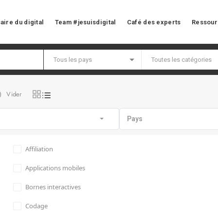
aire du digital
Team #jesuisdigital
Café des experts
Ressour
Vider
)
Pays
Affiliation
Applications mobiles
Bornes interactives
Codage