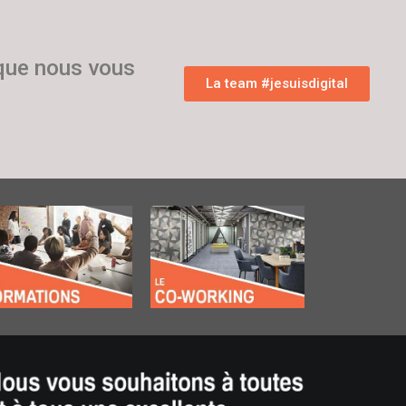
 que nous vous
La team #jesuisdigital