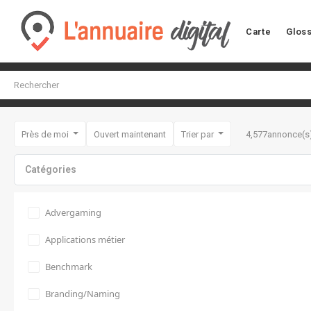
Carte
Gloss
Près de moi
Ouvert maintenant
Trier par
4,577
annonce(s
Catégories
Advergaming
Applications métier
Benchmark
Branding/Naming