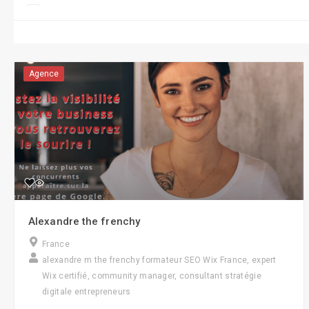
Conseil/Coaching
CRM/CMR
Display
Agence
e-Réputation
Formations
Gestion RH/e-RH
Guerilla Marketing
Influence Marketing
Alexandre the frenchy
Marketing
France
Objets connectés
alexandre m the frenchy formateur SEO Wix France, expert
Wix certifié, community manager, consultant stratégie
Réalité virtuelle
digitale entrepreneurs
Robotique