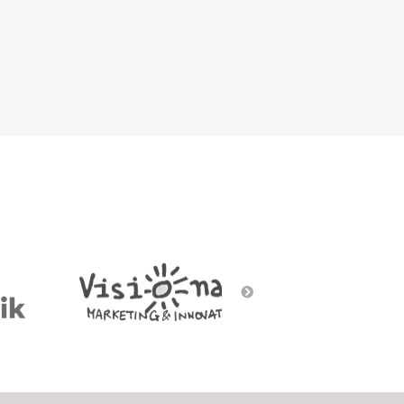
Social Gaming
Street art
Voice/Chatbots