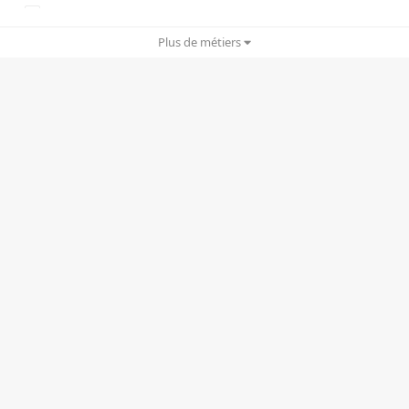
Copywriting
Plus de métiers
Cyber Security
Drônes
Ergonomie UX/UI
Gamification
Graphisme/Print
IA/IA générative
Infogérance
Motion design
Planning stratégique
Rédactionnel
RP/e-RP