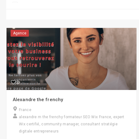
Conseil/Coaching
CRM/CMR
Display
Agence
e-Réputation
Formations
Gestion RH/e-RH
Guerilla Marketing
Influence Marketing
Alexandre the frenchy
Marketing
France
Objets connectés
alexandre m the frenchy formateur SEO Wix France, expert
Wix certifié, community manager, consultant stratégie
Réalité virtuelle
digitale entrepreneurs
Robotique