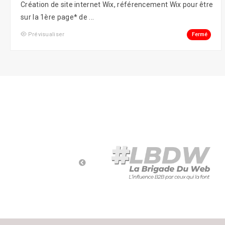
Création de site internet Wix, référencement Wix pour être
Social Ads
sur la 1ère page* de ...
Fermé
Prévisualiser
Social Media
Street Marketing
Webmarketing