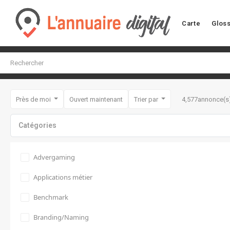
Carte
Gloss
Près de moi
Ouvert maintenant
Trier par
4,577
annonce(s
Catégories
Advergaming
Applications métier
Benchmark
Branding/Naming