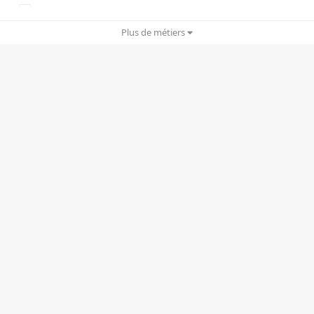
Copywriting
Plus de métiers
Cyber Security
Drônes
Ergonomie UX/UI
Gamification
Graphisme/Print
IA/IA générative
Infogérance
Motion design
Planning stratégique
Rédactionnel
RP/e-RP