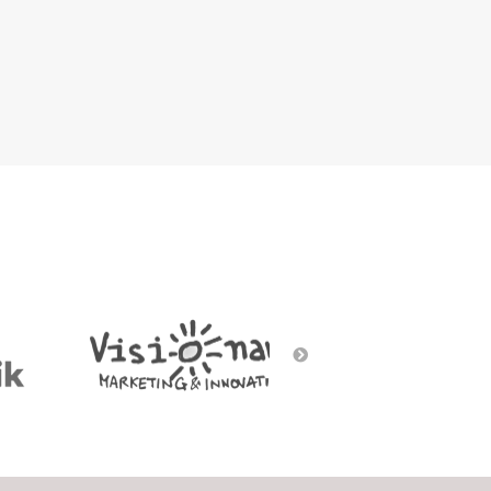
Social Gaming
Street art
Voice/Chatbots