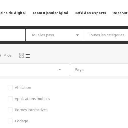
aire du digital
Team #jesuisdigital
Café des experts
Ressour
Vider
)
Pays
Affiliation
Applications mobiles
Bornes interactives
Codage