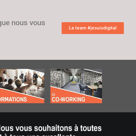
 que nous vous
La team #jesuisdigital