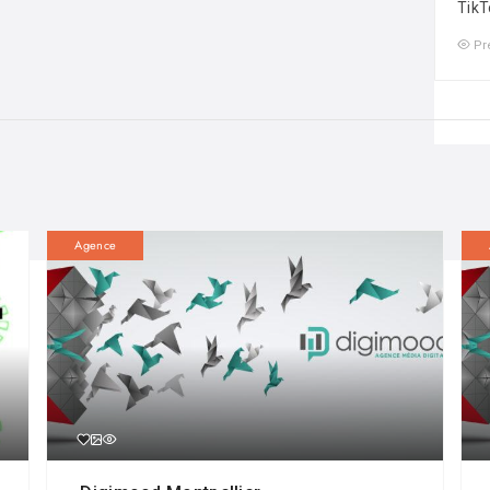
TikT
Pr
Agence