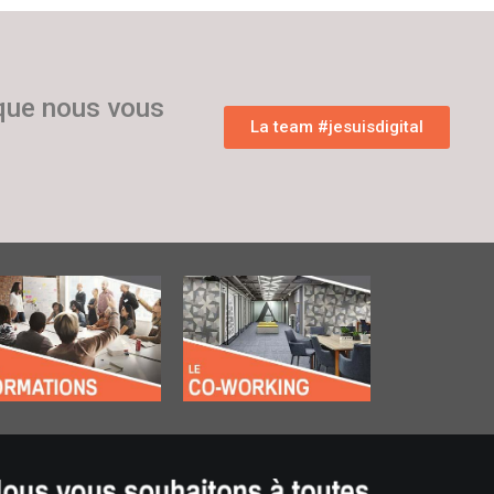
 que nous vous
La team #jesuisdigital