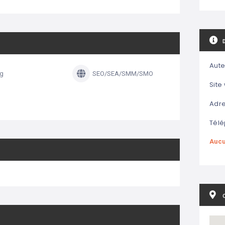
Aute
ng
SEO/SEA/SMM/SMO
Site
Adre
Télé
Aucu