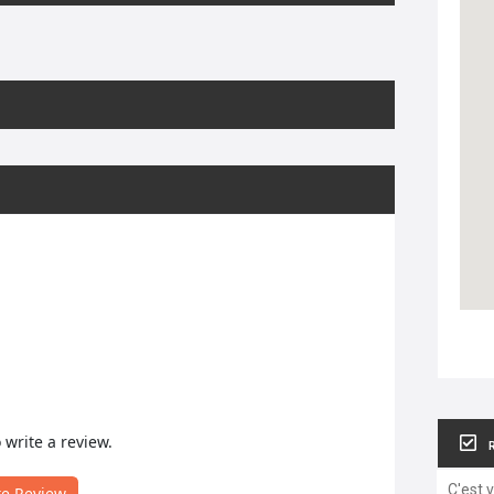
o write a review.
C'est 
te Review