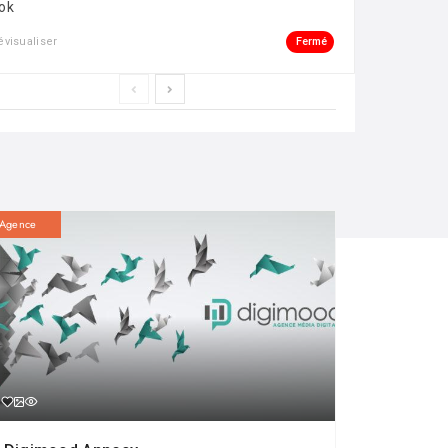
ok
Fermé
évisualiser
Agence