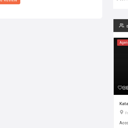
Agen
Kata
F
Acco