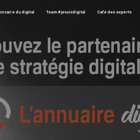
ossaire du digital
Team #jesuisdigital
Café des experts