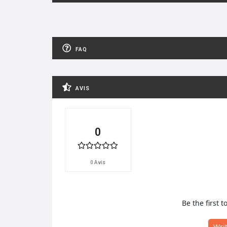
FAQ
AVIS
0
0 Avis
Be the first t
Wri