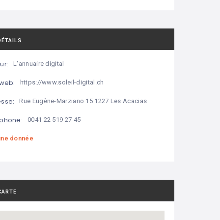
DÉTAILS
ur:
L'annuaire digital
 web:
https://www.soleil-digital.ch
sse:
Rue Eugène-Marziano 15 1227 Les Acacias
phone:
0041 22 519 27 45
ne donnée
CARTE