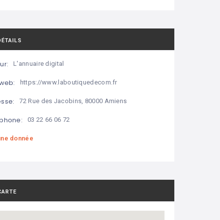
DÉTAILS
ur:
L'annuaire digital
 web:
https://www.laboutiquedecom.fr
sse:
72 Rue des Jacobins, 80000 Amiens
phone:
03 22 66 06 72
ne donnée
CARTE