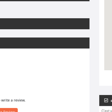
o write a review.
C'est 
te Review