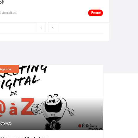
ok
Fermé
évisualiser
Agence