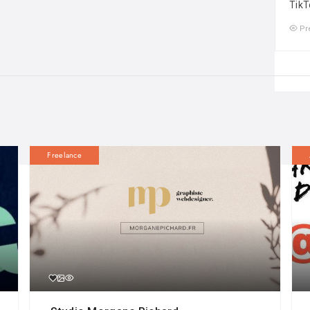
TikT
Pr
Freelance