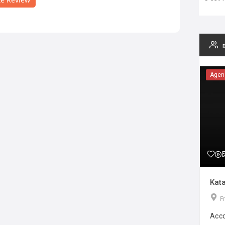
Agen
Kata
F
Acco