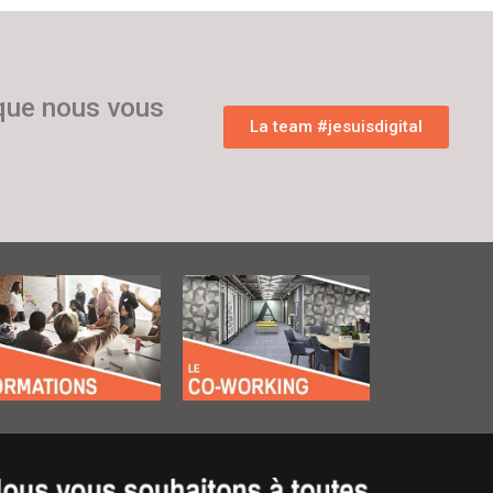
 que nous vous
La team #jesuisdigital