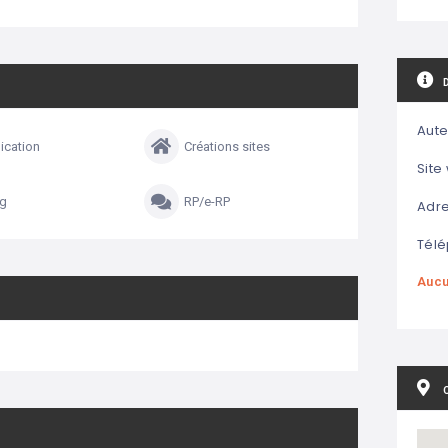
Aute
cation
Créations sites
Site
ng
RP/e-RP
Adre
Télé
Aucu