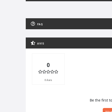
FAQ
AVIS
0
0 Avis
Be the first t
Wri