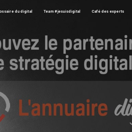
ossaire du digital
Team #jesuisdigital
Café des experts