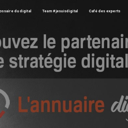
ossaire du digital
Team #jesuisdigital
Café des experts