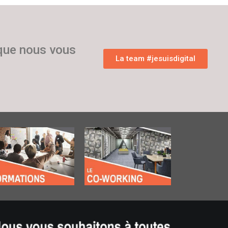
 que nous vous
La team #jesuisdigital