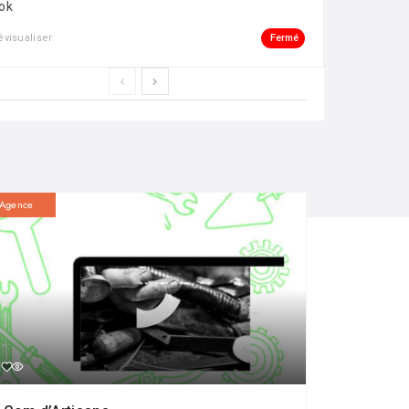
ok
Fermé
évisualiser
Agence