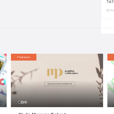
TikT
Pr
Freelance