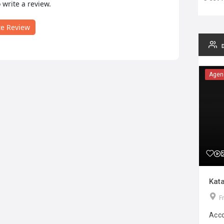
o write a review.
te Review
Agen
Kata
F
Acco