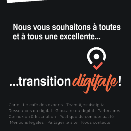
Carte
Le café des experts
Team #jesuisdigital
Ressources du digital
Glossaire du digital
Partenaires
Connexion & Inscription
Politique de confidentialité
Mentions légales
Partager le site
Nous contacter