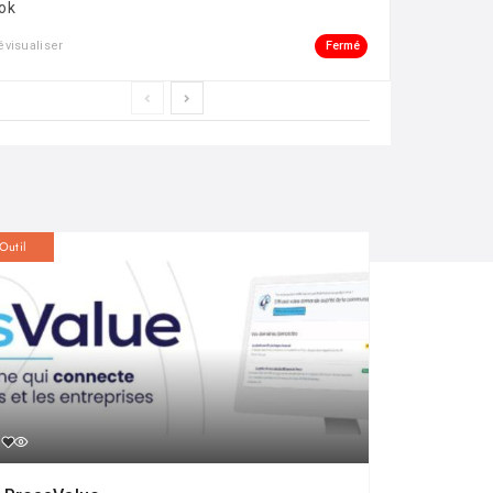
ok
Fermé
évisualiser
Outil