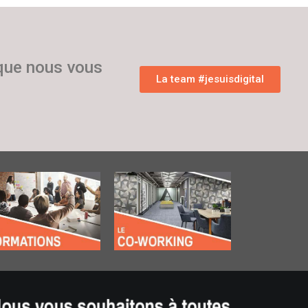
 que nous vous
La team #jesuisdigital