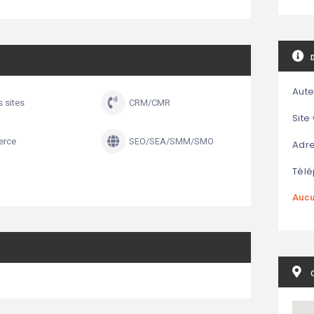
Aute
s sites
CRM/CMR
Site
erce
SEO/SEA/SMM/SMO
Adre
Télé
Aucu