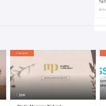
TikT
Pr
Freelance