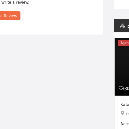
o write a review.
te Review
Agen
Kata
F
Acco