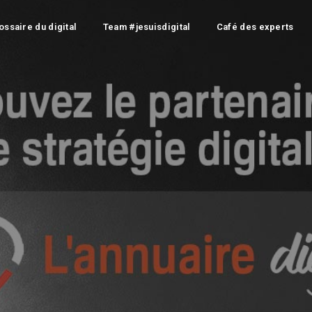
ossaire du digital
Team #jesuisdigital
Café des experts