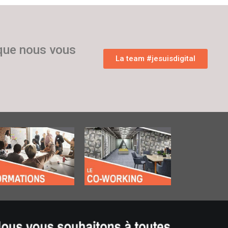
 que nous vous
La team #jesuisdigital