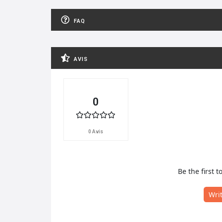
FAQ
AVIS
0
0 Avis
Be the first t
Wri