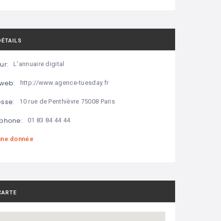
DÉTAILS
ur:
L'annuaire digital
 web:
http://www.agence-tuesday.fr
sse:
10 rue de Penthièvre 75008 Paris
phone:
01 83 84 44 44
ne donnée
CARTE