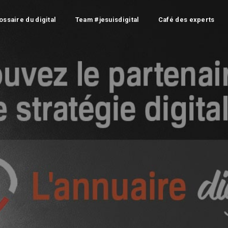
ossaire du digital
Team #jesuisdigital
Café des experts