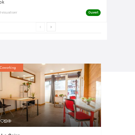
ok
Ouvert
évisualiser
Coworking