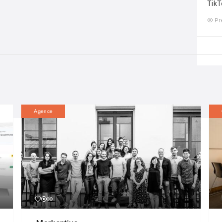
TikT
Pr
Agence