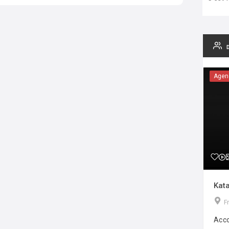
Agen
Kata
F
Acco