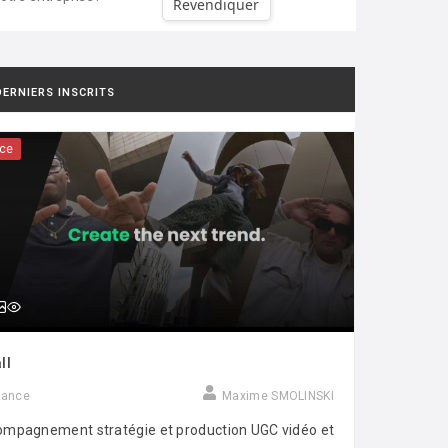
Revendiquer
DERNIERS INSCRITS
ce
ll
rance
Maxime SMOLINSKI
mpagnement stratégie et production UGC vidéo et