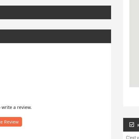
o write a review.
te Review
C'est 