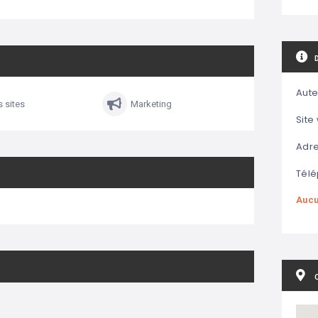
Aute
s sites
Marketing
Site
Adre
Télé
Aucu