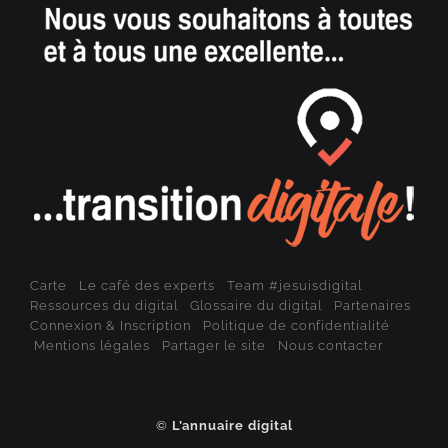
Carte
Le café des experts
Team #jesuisdigital
Ressources du digital
Glossaire du digital
Partenaires
Connexion & Inscription
Politique de confidentialité
Mentions légales
Partager le site
Nous contacter
©
L’annuaire digital