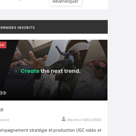
Revendiquer
DERNIERS INSCRITS
ce
ll
rance
Maxime SMOLINSKI
mpagnement stratégie et production UGC vidéo et