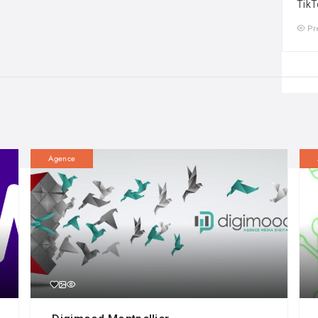
TikT
Pr
Agence