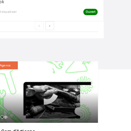
ok
Ouvert
évisualiser
Agence