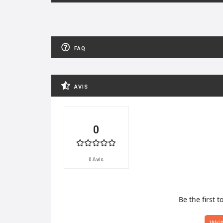
FAQ
AVIS
0
0 Avis
Be the first t
Wri