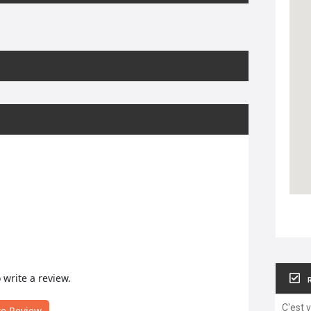
o write a review.
C'est 
te Review