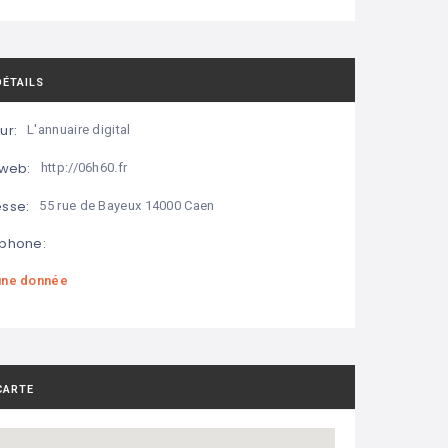
DÉTAILS
ur:
L'annuaire digital
 web:
http://06h60.fr
sse:
55 rue de Bayeux 14000 Caen
phone:
ne donnée
CARTE