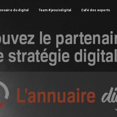
ossaire du digital
Team #jesuisdigital
Café des experts