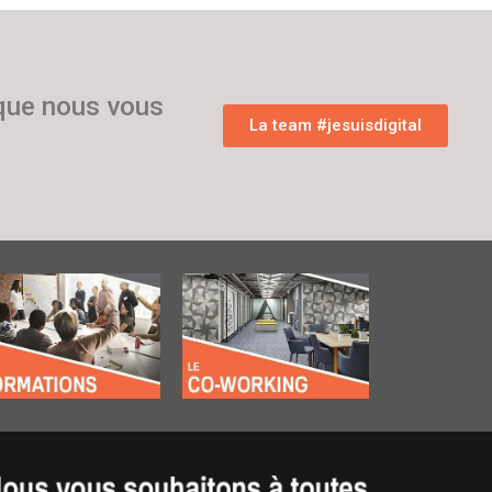
 que nous vous
La team #jesuisdigital