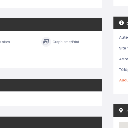
Aute
s sites
Graphisme/Print
Site
Adre
Télé
Aucu