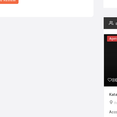
Agen
Kata
F
Acco